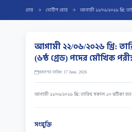
হোম
নোটিশ বোর্ড
আগামী ২২/০৬/২০২৬ খ্রি: তারি
আগামী ২২/০৬/২০২৬ খ্রি: তার
(৬ষ্ঠ গ্রেড) পদের মৌখিক পরীক
প্রকাশের তারিখ: 17 June, 2026
আগামী ২২/০৬/২০২৬ খ্রি: তারিখ সকাল ১০ ঘটিকা হতে মোংল
সংযুক্তি