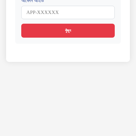
আবেদন আইডি
খুঁজুন